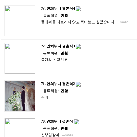
73.
연희누나 결혼식4
- 등록회원:
민활
플래쉬를 터트리지 않고 찍어보고 싶었습니다..
...more
72.
연희누나 결혼식3
- 등록회원:
민활
축가와 신랑신부..
71.
연희누나 결혼식2
- 등록회원:
민활
주례..
70.
연희누나 결혼식
- 등록회원:
민활
신부입장과..
...more