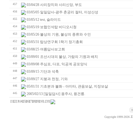
457
03/04/28 사리장치와 사리신앙, 부도
456
03/05/05 일일답사-광주 춘궁리 절터, 이성산성
455
03/05/12 test, 슬라이드
454
03/05/19 보협인석탑 비디오시청
453
03/05/26 불상의 기원, 불상의 종류와 수인
452
03/05/31 탑상연구회 1학기 정기총회
451
03/08/25 여름답사보고회
450
03/09/01 조선시대의 불상, 가람의 기원과 배치
449
03/09/08 주심포, 다포, 익공계 공포양식
448
03/09/15 기단과 석축
447
03/09/27 지붕과 천정, 기와
446
05/01/31 기초분과 불화 - 아미타, 관음보살, 지장보살
445
2005/02/13 [일일답사] 용주사, 융건릉.
[1]
[2]
3
[4]
[5]
[6]
[7]
[8]
[9]
[10]
..
[33]
Z
Copyright 1999-2026