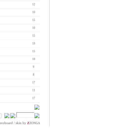
12
10
15
10
15
19
15
10
9
8
17
11
17
eroboard
/ skin by
Z
ZONGA