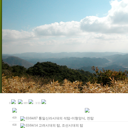
0
|
489
|
3/33
459
03/04/07 통일신라시대의 석탑-이형양식, 전탑
458
03/04/14 고려시대의 탑, 조선시대의 탑