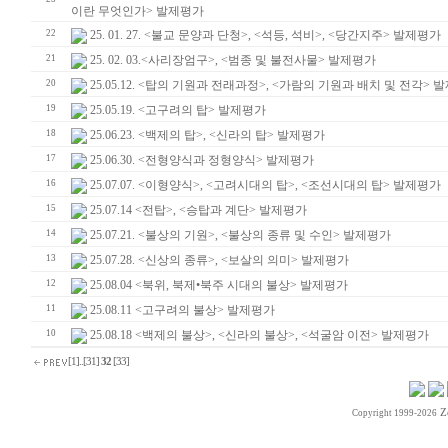
이란 무엇인가> 발제평가
22
25. 01. 27. <불교 문양과 단청>, <석등, 석비>, <당간지주> 발제평가
21
25. 02. 03.<사리장엄구>, <범종 및 불전사물> 발제평가
20
25.05.12. <탑의 기원과 전래과정>, <가람의 기원과 배치 및 전각> 
19
25.05.19. <고구려의 탑> 발제평가
18
25.06.23. <백제의 탑>, <신라의 탑> 발제평가
17
25.06.30. <전형양식과 정형양식> 발제평가
16
25.07.07. <이형양식>, <고려시대의 탑>, <조선시대의 탑> 발제평가
15
25.07.14 <전탑>, <승탑과 계단> 발제평가
14
25.07.21. <불상의 기원>, <불상의 종류 및 수인> 발제평가
13
25.07.28. <신상의 종류>, <보살의 의미> 발제평가
12
25.08.04 <북위, 북제•북주 시대의 불상> 발제평가
11
25.08.11 <고구려의 불상> 발제평가
10
25.08.18 <백제의 불상>, <신라의 불상>, <석굴암 이전> 발제평가
[1]
..
[31]
32
[33]
Z
Copyright 1999-2026