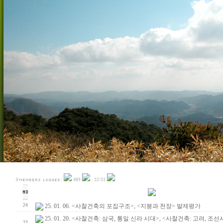
0
|
489
|
32/33
24
25. 01. 06. <사찰건축의 포집구조>, <지붕과 천장> 발제평가
25. 01. 20. <사찰건축: 삼국, 통일 신라 시대>, <사찰건축: 고려, 조
23